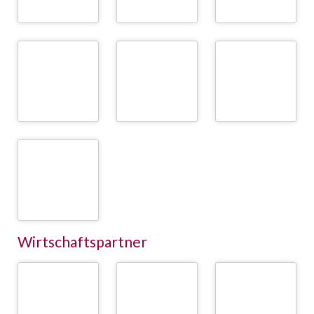
WEITER
WEITER
WEITER
University of
University of
University of Natural
Veterinary Medicine
Veterinary Medicine
Resources and Life
Vienna (Vetmeduni) /
Vienna (Vetmeduni) /
Sciences Vienna
Institute of Animal
Institute for
(BOKU) / Division of
Nutrition and
Veterinary Public
Livestock Sciences
Functional Plant
Health (IVPH)
Compounds
WEITER
WEITER
WEITER
University of
Veterinary Medicine
Vienna / University
Clinic for Ruminants
WEITER
Wirtschaftspartner
AMA - Agrarmarkt
Animal Health
AgHiTech
Austria Marketing
Services /
GesmbH
Tiergesundheitsdienste
WEITER