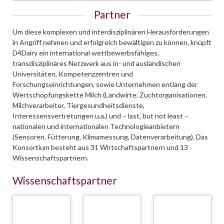
Partner
Um diese komplexen und interdisziplinären Herausforderungen
in Angriff nehmen und erfolgreich bewältigen zu können, knüpft
D4Dairy ein international wettbewerbsfähiges,
transdisziplinäres Netzwerk aus in- und ausländischen
Universitäten, Kompetenzzentren und
Forschungseinrichtungen, sowie Unternehmen entlang der
Wertschöpfungskette Milch (Landwirte, Zuchtorganisationen,
Milchverarbeiter, Tiergesundheitsdienste,
Interessensvertretungen u.a.) und – last, but not least –
nationalen und internationalen Technologieanbietern
(Sensoren, Fütterung, Klimamessung, Datenverarbeitung). Das
Konsortium besteht aus 31 Wirtschaftspartnern und 13
Wissenschaftspartnern.
Wissenschaftspartner
Österreichische
CSH - Complexity
CRA-W - Walloon
Agentur für
Science Hub Vienna/
Agricultural
Gesundheit und
Medical University
Research Center
Ernährungssicherheit