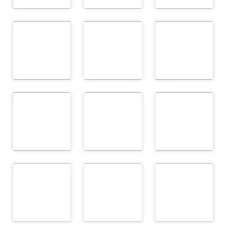
LKV Baden-
Württemberg –
LKV Austria
Recording
Qualitätsmanagement
Association/
LKV Bayern e.V.
GmbH - Federal
Landesverband
Recording
Baden- Württemberg
Association
für Leistungs- und
WEITER
Qualitätsprüfungen
in der Tierzucht e.V.
WEITER
WEITER
Milchprüfring Upper
ILV - Local Quality
QLG - Local Quality
Austria - Local Quality
Laboratory of
Laboratory of Lower
Laboratory of Upper
Carinthia
Austria
Austria
WEITER
WEITER
WEITER
ÖFK –
Österreichische
Pessl Instruments
SCR by Allflex
Fleischkontrolle
Ges.m.b.H
WEITER
WEITER
WEITER