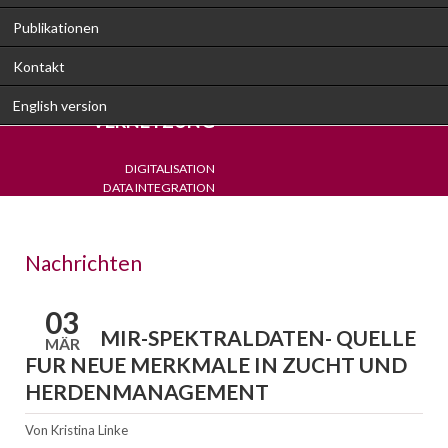
Publikationen
Kontakt
VORSPRUNG DURCH
English version
VERNETZUNG
DIGITALISATION
DATA INTEGRATION
DETECTION
DECISION SUPPORT
Nachrichten
03
MILCH-MIR-SPEKTRALDATEN- QUELLE
MÄR
FÜR NEUE MERKMALE IN ZUCHT UND
HERDENMANAGEMENT
Von
Kristina Linke