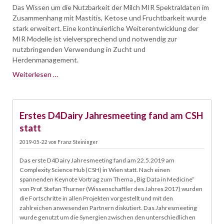
Das Wissen um die Nutzbarkeit der Milch MIR Spektraldaten im
Zusammenhang mit Mastitis, Ketose und Fruchtbarkeit wurde
stark erweitert. Eine kontinuierliche Weiterentwicklung der
MIR Modelle ist vielversprechend und notwendig zur
nutzbringenden Verwendung in Zucht und
Herdenmanagement.
MILCH-
Weiterlesen …
MIR-
SPEKTRALDATEN-
22.05.
QUELLE
Erstes D4Dairy Jahresmeeting fand am CSH
FÜR
NEUE
statt
MERKMALE
2019-05-22
von
Franz Steininger
IN
ZUCHT
Das erste D4Dairy Jahresmeeting fand am 22.5.2019 am
UND
Complexity Science Hub (CSH) in Wien statt. Nach einen
HERDENMANAGEMENT
spannenden Keynote Vortrag zum Thema „Big Data in Medicine“
von Prof. Stefan Thurner (Wissenschaftler des Jahres 2017) wurden
die Fortschritte in allen Projekten vorgestellt und mit den
zahlreichen anwesenden Partnern diskutiert. Das Jahresmeeting
wurde genutzt um die Synergien zwischen den unterschiedlichen