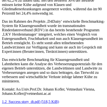
bei 62,2% zu finden sind. Bei den besseren 50% der Betriebe
müssen keine Kühe aufgrund von Klauen und
Gliedmaßenerkrankungen ausgemerzt werden, während das im 90
Perzentil bei 24,4% notwendig ist.
Das im Rahmen des Projekts ‚D4Dairy‘ entwickelte Benchmarking-
System für Klauengesundheit wurde im transnationalen
Rinderdatenverbund (RDV) in das bereits bestehende Programm
‚LKV Herdenmanager‘ integriert, welches einen Vergleich von
Eutergesundheit, Fruchtbarkeit und nun auch Klauengesundheit im
Betrieb ermöglicht. Es steht somit allen teilnehmenden
Landwirt:innen zur Verfügung und kann sie auch im Gespräch mit
Expert:innen (Berater:innen, Tierärzt:innen) unterstützen.
Das entwickelte Benchmarking für Klauengesundheit und
Lahmheiten kann die Analyse des Verbesserungspotenzials für den
eigenen Betrieb unterstützen, die Landwirtinnen und Landwirte zu
Verbesserungen anregen und so dazu beitragen, das Tierwohl zu
verbessern und wirtschaftliche Verluste infolge lahmer Kühe zu
minimieren.
Kontakt: Ao.Univ.Prof.Dr. Johann Kofler, Vetmeduni Vienna,
Johann.Kofler@vetmeduni.ac.at
1.2_Success story_dt.pdf
(518,5 KiB)