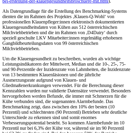
bei-erstellung-der-klauengesundheitsbroschuere-mit.html
).
Als Datengrundlage für die Erstellung des Benchmarking-Systems
dienten die im Rahmen des Projektes ‚Klauen-Q-Wohl‘ von
professionellen Klauenpfleger:innen elektronisch dokumentierten
Klauengesundheitsdaten von Kühen aus 512 österreichischen
Milchviehbetrieben und die im Rahmen von ,D4Dairy‘ durch
speziell geschulte LKV Mitarbeiter:innen regelmäßig erhobenen
Gangbildbeurteilungsdaten von 99 österreichischen
Milchviehbetrieben.
Um die Klauengesundheit zu beschreiben, wurden als wichtige
Leistungsindikatoren der Mittelwert, Median und die 10-, 25-, 75-
und 90-Perzentile der Inzidenzrate von Lahmheiten, die Inzidenzrate
von 13 bestimmten Klauenläsionen und die jährliche
Ausmerzungsrate aufgrund von Klauen- und
Gliedmaßenerkrankungen verwendet. Für die Berechnung dieser
Kennzahlen wurden nur validierte Datensätze verwendet. Besonders
hervorgehoben werden Befunde, die immer mit Schmerzen für die
Kühe verbunden sind, die sogenannten Alarmbefunde. Das
Benchmarking zeigt, dass zwischen den 10% der besten (10
Perzentil) und schlechtesten (90 Perzentil) Betrieben sehr deutliche
Unterschiede zu erkennen sind und somit enormes
Verbesserungspotential besteht. So kommen Alarmbefunde im 10
Perzentil nur bei 6,3% der Kühe vor, während sie im 90 Perzentil