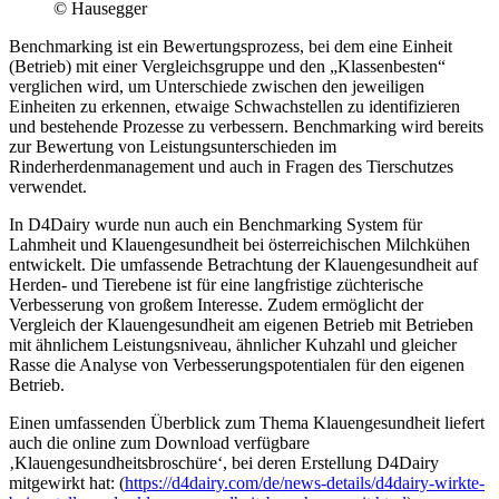
© Hausegger
Benchmarking ist ein Bewertungsprozess, bei dem eine Einheit
(Betrieb) mit einer Vergleichsgruppe und den „Klassenbesten“
verglichen wird, um Unterschiede zwischen den jeweiligen
Einheiten zu erkennen, etwaige Schwachstellen zu identifizieren
und bestehende Prozesse zu verbessern. Benchmarking wird bereits
zur Bewertung von Leistungsunterschieden im
Rinderherdenmanagement und auch in Fragen des Tierschutzes
verwendet.
In D4Dairy wurde nun auch ein Benchmarking System für
Lahmheit und Klauengesundheit bei österreichischen Milchkühen
entwickelt. Die umfassende Betrachtung der Klauengesundheit auf
Herden- und Tierebene ist für eine langfristige züchterische
Verbesserung von großem Interesse. Zudem ermöglicht der
Vergleich der Klauengesundheit am eigenen Betrieb mit Betrieben
mit ähnlichem Leistungsniveau, ähnlicher Kuhzahl und gleicher
Rasse die Analyse von Verbesserungspotentialen für den eigenen
Betrieb.
Einen umfassenden Überblick zum Thema Klauengesundheit liefert
auch die online zum Download verfügbare
‚Klauengesundheitsbroschüre‘, bei deren Erstellung D4Dairy
mitgewirkt hat: (
https://d4dairy.com/de/news-details/d4dairy-wirkte-