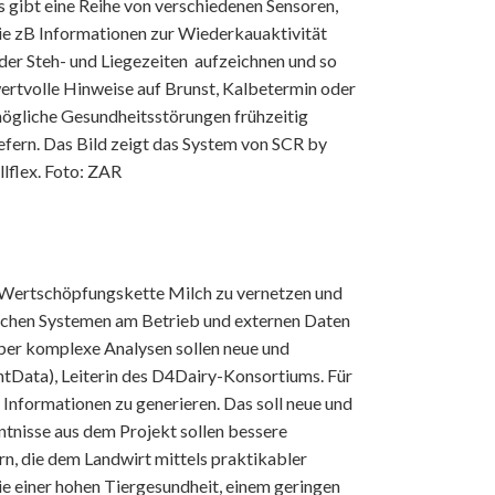
s gibt eine Reihe von verschiedenen Sensoren,
ie zB Informationen zur Wiederkauaktivität
der Steh- und Liegezeiten aufzeichnen und so
ertvolle Hinweise auf Brunst, Kalbetermin oder
ögliche Gesundheitsstörungen frühzeitig
iefern. Das Bild zeigt das System von SCR by
llflex. Foto: ZAR
er Wertschöpfungskette Milch zu vernetzen und
ischen Systemen am Betrieb und externen Daten
über komplexe Analysen sollen neue und
htData), Leiterin des D4Dairy-Konsortiums. Für
nformationen zu generieren. Das soll neue und
ntnisse aus dem Projekt sollen bessere
n, die dem Landwirt mittels praktikabler
ie einer hohen Tiergesundheit, einem geringen