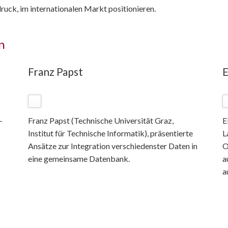
uck, im internationalen Markt positionieren.
n
Franz Papst
E
–
Franz Papst (Technische Universität Graz,
E
Institut für Technische Informatik), präsentierte
L
Ansätze zur Integration verschiedenster Daten in
O
eine gemeinsame Datenbank.
a
a