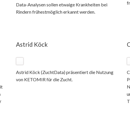
f
Data-Analysen sollen etwaige Krankheiten bei
Rindern frühestmöglich erkannt werden.
Astrid Köck
C
Astrid Köck (ZuchtData) präsentiert die Nutzung
C
von KETOMIR für die Zucht.
P
it
N
n
u
r
T