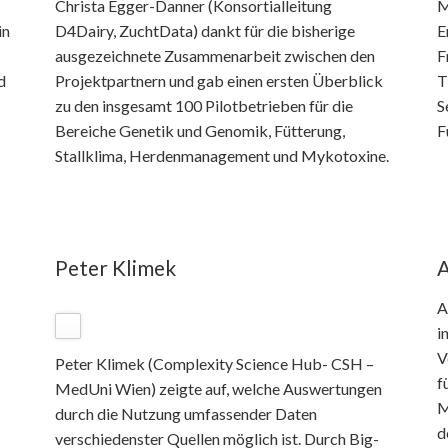
Christa Egger-Danner (Konsortialleitung
M
in
D4Dairy, ZuchtData) dankt für die bisherige
E
ausgezeichnete Zusammenarbeit zwischen den
F
d
Projektpartnern und gab einen ersten Überblick
T
zu den insgesamt 100 Pilotbetrieben für die
S
Bereiche Genetik und Genomik, Fütterung,
F
Stallklima, Herdenmanagement und Mykotoxine.
Peter Klimek
A
A
i
V
Peter Klimek (Complexity Science Hub- CSH –
f
MedUni Wien) zeigte auf, welche Auswertungen
M
durch die Nutzung umfassender Daten
d
verschiedenster Quellen möglich ist. Durch Big-