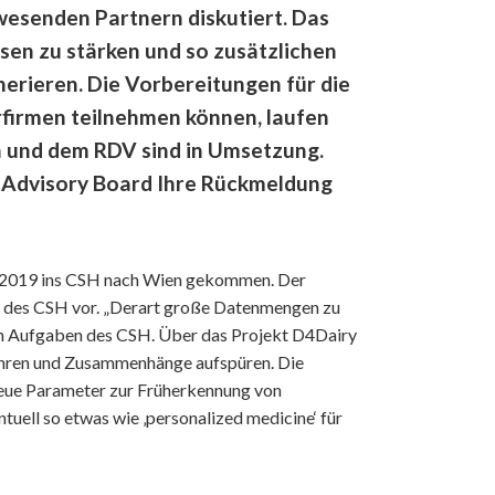
nwesenden Partnern diskutiert. Das
sen zu stärken und so zusätzlichen
nerieren. Die Vorbereitungen für die
rfirmen teilnehmen können, laufen
und dem RDV sind in Umsetzung.
ic Advisory Board Ihre Rückmeldung
.5.2019 ins CSH nach Wien gekommen. Der
en des CSH vor. „Derart große Datenmengen zu
chen Aufgaben des CSH. Über das Projekt D4Dairy
ühren und Zusammenhänge aufspüren. Die
 neue Parameter zur Früherkennung von
uell so etwas wie ‚personalized medicine‘ für