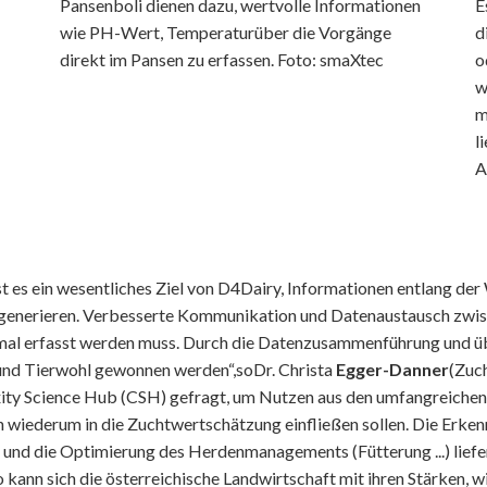
Pansenboli dienen dazu, wertvolle Informationen
E
wie PH-Wert, Temperaturüber die Vorgänge
d
direkt im Pansen zu erfassen. Foto: smaXtec
o
w
m
l
A
st es ein wesentliches Ziel von D4Dairy, Informationen entlang d
 zu generieren. Verbesserte Kommunikation und Datenaustausch zw
 einmal erfasst werden muss. Durch die Datenzusammenführung und 
und Tierwohl gewonnen werden“,soDr. Christa
Egger-Danner
(Zuc
ty Science Hub (CSH) gefragt, um Nutzen aus den umfangreichen I
nn wiederum in die Zuchtwertschätzung einfließen sollen. Die Erken
nd die Optimierung des Herdenmanagements (Fütterung ...) liefer
 kann sich die österreichische Landwirtschaft mit ihren Stärken, w