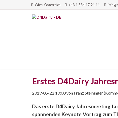
Wien, Österreich
+43 1 334 17 21 11
info@
HEN
Erstes D4Dairy Jahres
2019-05-22 19:00
von
Franz Steininger
(Kommen
Das erste D4Dairy Jahresmeeting fan
spannenden Keynote Vortrag zum The