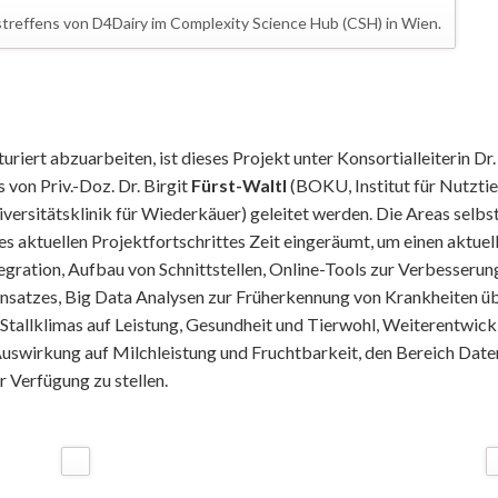
treffens von D4Dairy im Complexity Science Hub (CSH) in Wien.
iert abzuarbeiten, ist dieses Projekt unter Konsortialleiterin Dr.
 von Priv.-Doz. Dr. Birgit
Fürst-Waltl
(BOKU, Institut für Nutztie
rsitätsklinik für Wiederkäuer) geleitet werden. Die Areas selbst 
s aktuellen Projektfortschrittes Zeit eingeräumt, um einen aktuell
tegration, Aufbau von Schnittstellen, Online-Tools zur Verbesse
satzes, Big Data Analysen zur Früherkennung von Krankheiten üb
Stallklimas auf Leistung, Gesundheit und Tierwohl, Weiterentwic
uswirkung auf Milchleistung und Fruchtbarkeit, den Bereich Date
r Verfügung zu stellen.