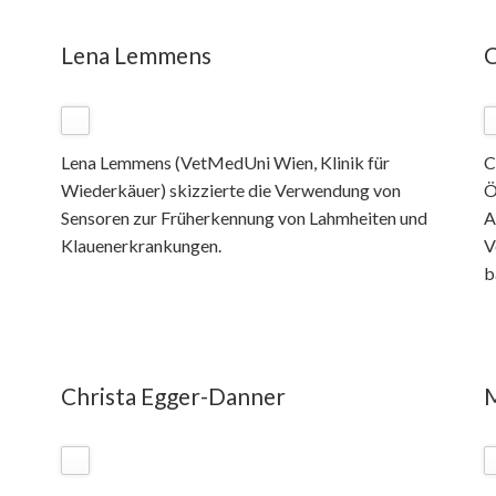
Lena Lemmens
C
Lena Lemmens (VetMedUni Wien, Klinik für
C
Wiederkäuer) skizzierte die Verwendung von
Ö
Sensoren zur Früherkennung von Lahmheiten und
A
Klauenerkrankungen.
V
b
Christa Egger-Danner
M