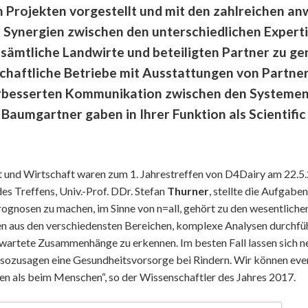
en Projekten vorgestellt und mit den zahlreichen a
Synergien zwischen den unterschiedlichen Experti
 sämtliche Landwirte und beteiligten Partner zu ge
chaftliche Betriebe mit Ausstattungen von Partne
besserten Kommunikation zwischen den Systemen 
n Baumgartner gaben in Ihrer Funktion als Scientif
ft und Wirtschaft waren zum 1. Jahrestreffen von D4Dairy am 22
es Treffens, Univ.-Prof. DDr. Stefan
Thurner
, stellte die Aufgab
 Prognosen zu machen, im Sinne von n=all, gehört zu den wesentli
n aus den verschiedensten Bereichen, komplexe Analysen durchf
unerwartete Zusammenhänge zu erkennen. Im besten Fall lassen sich
sozusagen eine Gesundheitsvorsorge bei Rindern. Wir können event
n als beim Menschen“, so der Wissenschaftler des Jahres 2017.