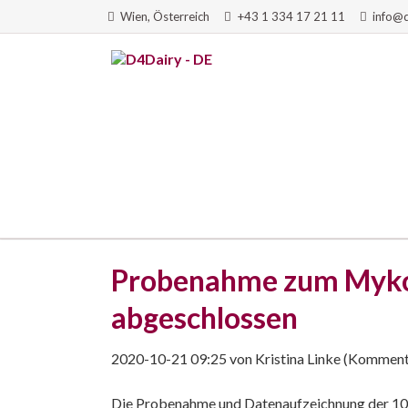
Wien, Österreich
+43 1 334 17 21 11
info@
HEN
Probenahme zum Mykoto
abgeschlossen
2020-10-21 09:25
von
Kristina Linke
(Kommenta
Die Probenahme und Datenaufzeichnung der 100