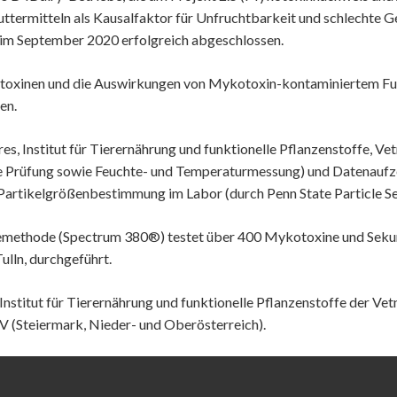
termitteln als Kausalfaktor für Unfruchtbarkeit und schlechte Ge
im September 2020 erfolgreich abgeschlossen.
ykotoxinen und die Auswirkungen von Mykotoxin-kontaminiertem Fut
en.
, Institut für Tierernährung und funktionelle Pflanzenstoffe, Ve
e Prüfung sowie Feuchte- und Temperaturmessung) und Datenauf
Partikelgrößenbestimmung im Labor (durch Penn State Particle Se
methode (Spectrum 380®) testet über 400 Mykotoxine und Sekund
lln, durchgeführt.
nstitut für Tierernährung und funktionelle Pflanzenstoffe der Ve
KV (Steiermark, Nieder- und Oberösterreich).