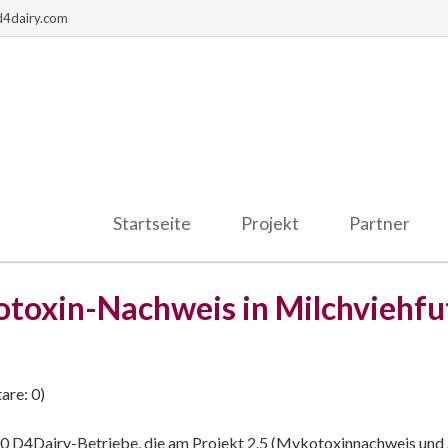
d4dairy.com
Startseite
Projekt
Partner
xin-Nachweis in Milchviehfut
re: 0)
 D4Dairy-Betriebe, die am Projekt 2.5 (Mykotoxinnachweis und A